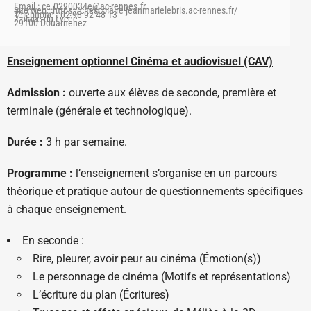
Email : ce.0290034e@ac-rennes.fr
Site web : https://citescolaire-jeanmarielebris.ac-rennes.fr/
Téléphone : 02 98 92 48 13
2 place du Lycée
29100 Douarnenez
Enseignement optionnel Cinéma et audiovisuel (CAV)
Admission :
ouverte aux élèves de seconde, première et
terminale (générale et technologique).
Durée :
3 h par semaine.
Programme :
l’enseignement s’organise en un parcours
théorique et pratique autour de questionnements spécifiques
à chaque enseignement.
En seconde :
Rire, pleurer, avoir peur au cinéma (Émotion(s))
Le personnage de cinéma (Motifs et représentations)
L’écriture du plan (Écritures)