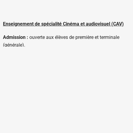
Enseignement de spécialité Cinéma et audiovisuel (CAV)
Admission :
ouverte aux élèves de première et terminale
(générale).
Durée :
4h par semaine en première et 6h par semaine en
terminale.
Programme :
en première :
Les genres cinématographiques, de la production à la
réception (Émotion(s) & Motifs et représentations).
Être auteur, de l’écriture de scénario au final cut
(Écritures).
Une technique dans son histoire (Histoire(s) et