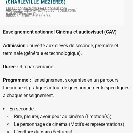
(CHARLEVILLE-MÉZIÈRES)
Email : contact@lycee-saint-paul.com
Site web : http://www.lycee-saint-paul.com/
Téléphone :
6 place Winston Churchill
08000 Charleville-Mézières
Enseignement optionnel Cinéma et audiovisuel (CAV)
Admission :
ouverte aux élèves de seconde, première et
terminale (générale et technologique).
Durée :
3 h par semaine.
Programme :
l’enseignement s’organise en un parcours
théorique et pratique autour de questionnements spécifiques
à chaque enseignement.
En seconde :
Rire, pleurer, avoir peur au cinéma (Émotion(s))
Le personnage de cinéma (Motifs et représentations)
L’écriture du plan (Écritures)