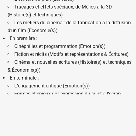
Trucages et effets spéciaux, de Méliès à la 3D
(Histoire(s) et techniques)
Les métiers du cinéma : de la fabrication à la diffusion
d’un film (Économie(s))
En première :
Cinéphilies et programmation (Émotion(s))
Fiction et récits (Motifs et représentations & Écritures)
Cinéma et nouvelles écritures (Histoire(s) et techniques
& Économie(s))
En terminale :
L’engagement critique (Émotion(s))
Formes et enjeux de l’expression du sujet à l’écran
(Motifs et représentations & Écritures)
Cinémas indépendants (Histoire(s) et techniques &
Économie(s))
Tarif : lycée privé, coût annuel d’environ 960 euros