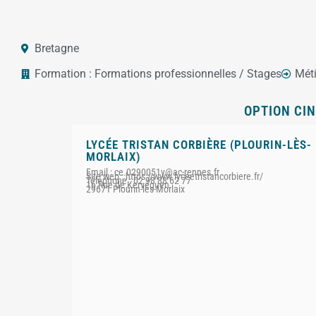
Bretagne
Formation :
Formations professionnelles / Stages
Méti
OPTION CIN
LYCÉE TRISTAN CORBIÈRE (PLOURIN-LÈS-
MORLAIX)
Email : ce.0290051y@ac-rennes.fr
Site web : https://www.lyceetristancorbiere.fr/
Téléphone : 02 98 88 62 77
16 Rue de Kervéguen
29671 Plourin-lès-Morlaix