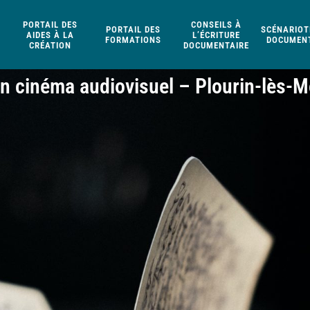
PORTAIL DES
CONSEILS À
PORTAIL DES
SCÉNARIOT
AIDES À LA
L’ÉCRITURE
FORMATIONS
DOCUMENT
CRÉATION
DOCUMENTAIRE
n cinéma audiovisuel – Plourin-lès-M