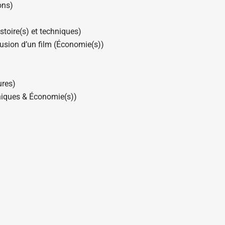
ons)
stoire(s) et techniques)
ffusion d’un film (Économie(s))
tures)
hniques & Économie(s))
n (Motifs et représentations & Écritures)
 & Économie(s))