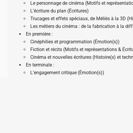
Le personnage de cinéma (Motifs et représentati
L’écriture du plan (Écritures)
Trucages et effets spéciaux, de Méliès à la 3D (Hi
Les métiers du cinéma : de la fabrication à la di
En première :
Cinéphilies et programmation (Émotion(s))
Fiction et récits (Motifs et représentations & Écri
Cinéma et nouvelles écritures (Histoire(s) et tec
En terminale :
L’engagement critique (Émotion(s))
Formes et enjeux de l’expression du sujet à l’écra
Cinémas indépendants (Histoire(s) et techniques
Site internet