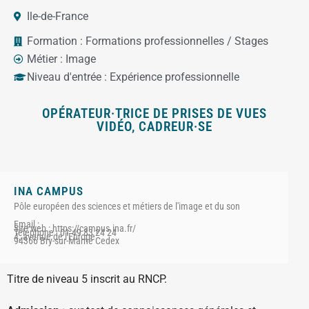
Ile-de-France
Formation :
Formations professionnelles / Stages
Métier :
Image
Niveau d'entrée :
Expérience professionnelle
OPÉRATEUR·TRICE DE PRISES DE VUES
VIDÉO, CADREUR·SE
INA CAMPUS
Pôle européen des sciences et métiers de l'image et du son
Email :
Site web : https://campus.ina.fr/
Téléphone : 01 49 83 24 24
4, avenue de l'Europe
94366 Bry-sur-Marne Cedex
Titre de niveau 5 inscrit au RNCP.