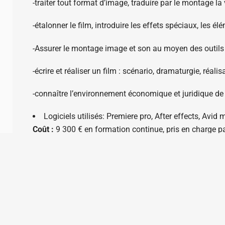
-traiter tout format d’image, traduire par le montage la 
-étalonner le film, introduire les effets spéciaux, les é
-Assurer le montage image et son au moyen des outils 
-écrire et réaliser un film : scénario, dramaturgie, réali
-connaître l’environnement économique et juridique de
Logiciels utilisés: Premiere pro, After effects, Avi
Coût :
9 300 € en formation continue, pris en charge par
d’alternance.
site internet