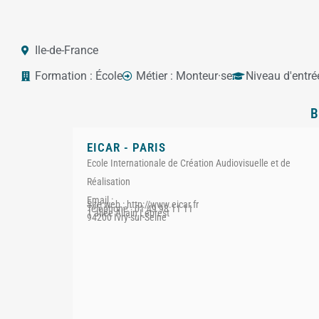
Ile-de-France
Formation :
École
Métier :
Monteur·se
Niveau d'entré
B
EICAR - PARIS
Ecole Internationale de Création Audiovisuelle et de
Réalisation
Email :
Site web : http://www.eicar.fr
Téléphone : 01 49 98 11 11
1 allée Allain Leprest
94200 Ivry-sur-Seine