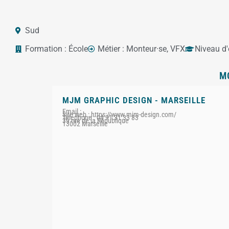
Sud
Formation :
École
Métier :
Monteur·se
,
VFX
Niveau d'
M
MJM GRAPHIC DESIGN - MARSEILLE
Email :
Site web : https://www.mjm-design.com/
Téléphone : 04 91 31 33 33
39 rue de la République
13002 Marseille