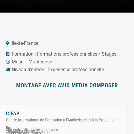
Ile-de-France
Formation :
Formations professionnelles / Stages
Métier :
Monteur·se
Niveau d'entrée :
Expérience professionnelle
MONTAGE AVEC AVID MEDIA COMPOSER
CIFAP
Centre International de Formation à l’Audiovisuel et à la Production
Email :
Site web : http://www.cifap.com
Téléphone : 01 48 18 28 38
27 bis rue du Progrès