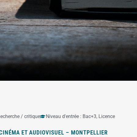
echerche / critique
Niveau d'entrée :
Bac+3
,
Licence
CINÉMA ET AUDIOVISUEL – MONTPELLIER