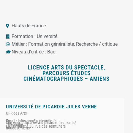
Hauts-de-France
Formation :
Université
Métier :
Formation généraliste
,
Recherche / critique
Niveau d'entrée :
Bac
LICENCE ARTS DU SPECTACLE,
PARCOURS ÉTUDES
CINÉMATOGRAPHIQUES – AMIENS
UNIVERSITÉ DE PICARDIE JULES VERNE
UFR des Arts
Email : infos-arts@u-picardie.fr
Site web : http://www.u-picardie.fr/ufr/arts/
Téléphone :
La Teinturerie 30, rue des Teinturiers
80080 Amiens