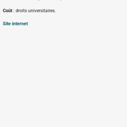
Coût
: droits universitaires.
Site internet
Ouverte sur rendez-vous du lundi au vendredi
courrier@videadoc.com
Conseils à l’écriture : anne@videadoc.com
100 boulevard de Belleville 75020 Paris
Métro Couronnes (2) & Belleville (11)