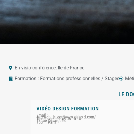
En visio-conférence
,
Ile-de-France
Formation :
Formations professionnelles / Stages
Méti
LE DO
VIDÉO DESIGN FORMATION
Email :
Site web : https://www.video-d.com/
Téléphone : 01 48 06 10 18‬
13 rue Desargues
75011 Paris