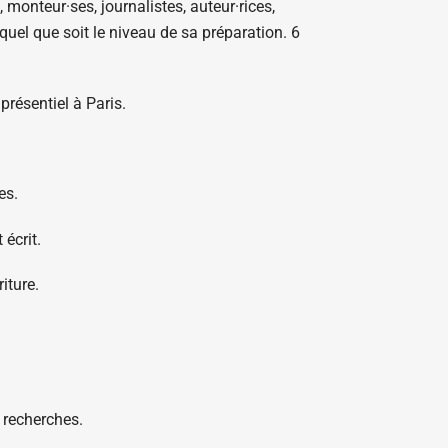
, monteur·ses, journalistes, auteur·rices,
uel que soit le niveau de sa préparation. 6
présentiel à Paris.
es.
écrit.
iture.
e recherches.