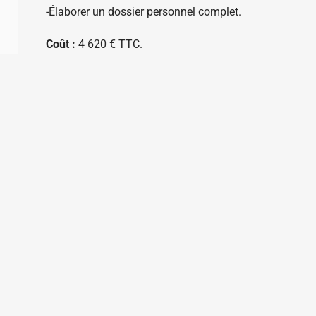
-Élaborer un dossier personnel complet.
Coût :
4 620 € TTC.
Contacts :
Fatima da Costa / Responsable formations 
Corinna Larcher / Assistante formations / 01 48 06 1
En complément de cette formation de 2 semaines, il es
complémentaire
Le documentaire, atelier, suivi de proje
suivi de projet documentaire.
Site internet