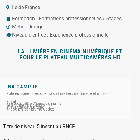
Ile-de-France
Formation :
Formations professionnelles / Stages
Métier :
Image
Niveau d'entrée :
Expérience professionnelle
LA LUMIÈRE EN CINÉMA NUMÉRIQUE ET
POUR LE PLATEAU MULTICAMÉRAS HD
INA CAMPUS
Pôle européen des sciences et métiers de l'image et du son
Email :
Site web : https://campus.ina.fr/
Téléphone : 01 49 83 24 24
4, avenue de l'Europe
94366 Bry-sur-Marne Cedex
Titre de niveau 5 inscrit au RNCP.