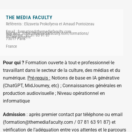
THE MEDIA FACULTY
Référents : Elizaveta Prokofyeva et Arnaud Pontoizeau
Email : formation@themediafaculty.com
Site web : https://themediafaculty.com/formations/
Téléphone : 07 81 63 91 87
5-7 rue Ampère
75017 Paris
France
Pour qui ?
Formation ouverte à tout·e professionnel·le
travaillant dans le secteur de la culture, des médias et du
numérique.
Pré-requis :
Notions de base en IA générative
(ChatGPT, MidJourney, etc) ; Connaissances générales en
production audiovisuelle ; Niveau opérationnel en
informatique
Admission
: après premier contact par téléphone ou email
(formation@themediafaculty.com / 07 81 63 91 87) et
vérification de l’adéquation entre vos attentes et le parcours