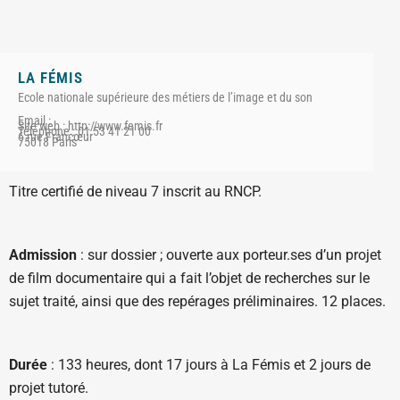
LA FÉMIS
Ecole nationale supérieure des métiers de l’image et du son
Email :
Site web : http://www.femis.fr
Téléphone : 01 53 41 21 00
6 rue Francœur
75018 Paris
Titre certifié de niveau 7 inscrit au RNCP.
Admission
: sur dossier ; ouverte aux porteur.ses d’un projet
de film documentaire qui a fait l’objet de recherches sur le
sujet traité, ainsi que des repérages préliminaires. 12 places.
Durée
: 133 heures, dont 17 jours à La Fémis et 2 jours de
projet tutoré.