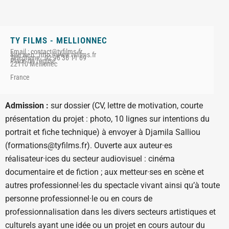
TY FILMS - MELLIONNEC
Email : contact@tyfilms.fr
Site web : http://www.tyfilms.fr
Téléphone : 02 96 36 11 69
Place de l'église
22110 Mellionec
France
Admission :
sur dossier (CV, lettre de motivation, courte
présentation du projet : photo, 10 lignes sur intentions du
portrait et fiche technique) à envoyer à Djamila Salliou
(formations@tyfilms.fr). Ouverte aux auteur·es
réalisateur·ices du secteur audiovisuel : cinéma
documentaire et de fiction ; aux metteur·ses en scène et
autres professionnel·les du spectacle vivant ainsi qu’à toute
personne professionnel·le ou en cours de
professionnalisation dans les divers secteurs artistiques et
culturels ayant une idée ou un projet en cours autour du