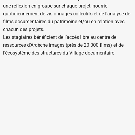
une réflexion en groupe sur chaque projet, nourrie
quotidiennement de visionnages collectifs et de l’analyse de
films documentaires du patrimoine et/ou en relation avec
chacun des projets.
Les stagiaires bénéficient de l’accès libre au centre de
ressources d’Ardèche images (près de 20 000 films) et de
l’écosystème des structures du Village documentaire
installées avec l’école dans le bâtiment l’Imaginaire.
Coût
: 5 960 € (2025), possibilités de prise en charge
(contacter l’école)
Dans les mois suivant ces stages, Ardèche Images organise
des dispositifs pour favoriser la mise en production des
films travaillés en formation : Rencontres Premiers Films en
octobre et Rencontres d’août pendant les États Généraux du
Film Documentaire. Les stagiaires pourront candidater à ces
rencontres professionnelles, selon les conditions requises.