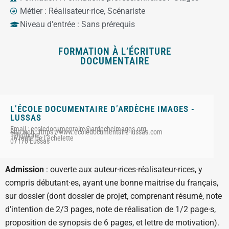
Métier :
Réalisateur·rice
,
Scénariste
Niveau d'entrée :
Sans prérequis
FORMATION À L’ÉCRITURE
DOCUMENTAIRE
L’ÉCOLE DOCUMENTAIRE D’ARDÈCHE IMAGES -
LUSSAS
Email : ecoledocumentaire@ardecheimages.org
Site web : https://www.ecoledocumentaire-lussas.com
Téléphone :
16 route de l’échelette
07170 Lussas
Admission
: ouverte aux auteur·rices-réalisateur·rices, y
compris débutant·es, ayant une bonne maitrise du français,
sur dossier (dont dossier de projet, comprenant résumé, note
d’intention de 2/3 pages, note de réalisation de 1/2 page·s,
proposition de synopsis de 6 pages, et lettre de motivation).