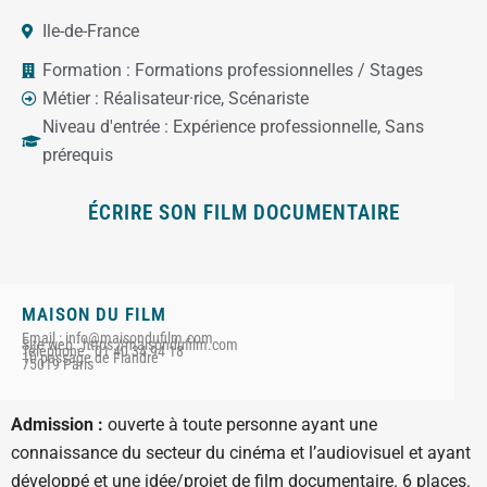
Ile-de-France
Formation :
Formations professionnelles / Stages
Métier :
Réalisateur·rice
,
Scénariste
Niveau d'entrée :
Expérience professionnelle
,
Sans
prérequis
ÉCRIRE SON FILM DOCUMENTAIRE
MAISON DU FILM
Email : info@maisondufilm.com
Site web : https://maisondufilm.com
Téléphone : 01 40 34 94 18
10 passage de Flandre
75019 Paris
Admission :
ouverte à toute personne ayant une
connaissance du secteur du cinéma et l’audiovisuel et ayant
développé et une idée/projet de film documentaire. 6 places.