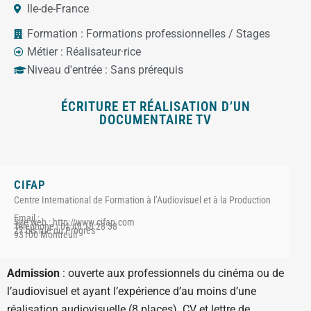
Ile-de-France
Formation :
Formations professionnelles / Stages
Métier :
Réalisateur·rice
Niveau d'entrée :
Sans prérequis
ÉCRITURE ET RÉALISATION D’UN
DOCUMENTAIRE TV
CIFAP
Centre International de Formation à l’Audiovisuel et à la Production
Email :
Site web : http://www.cifap.com
Téléphone : 01 48 18 28 38
27 bis rue du Progrès
93100 Montreuil
Admission
: ouverte aux professionnels du cinéma ou de
l’audiovisuel et ayant l’expérience d’au moins d’une
réalisation audiovisuelle (8 places). CV et lettre de