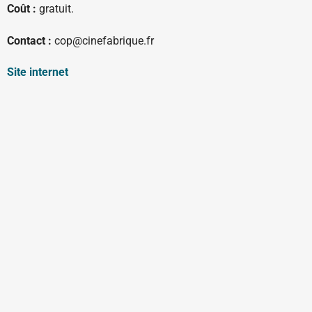
Coût :
gratuit.
Contact :
cop@cinefabrique.fr
Site internet
Ouverte sur rendez-vous du lundi au vendredi
courrier@videadoc.com
Conseils à l’écriture : anne@videadoc.com
100 boulevard de Belleville 75020 Paris
Métro Couronnes (2) & Belleville (11)