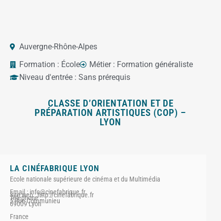
Auvergne-Rhône-Alpes
Formation :
École
Métier :
Formation généraliste
Niveau d'entrée :
Sans prérequis
CLASSE D’ORIENTATION ET DE
PRÉPARATION ARTISTIQUES (COP) –
LYON
LA CINÉFABRIQUE LYON
Ecole nationale supérieure de cinéma et du Multimédia
Email : info@cinefabrique.fr
Site web : http://cinefabrique.fr
Téléphone :
5 Rue Communieu
69009 Lyon
France