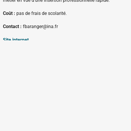
métier en vue d’une insertion professionnelle rapide.
Coût :
pas de frais de scolarité.
Contact :
fbaranger@ina.fr
Site internet
Ouverte sur rendez-vous du lundi au vendredi
courrier@videadoc.com
Conseils à l’écriture : anne@videadoc.com
100 boulevard de Belleville 75020 Paris