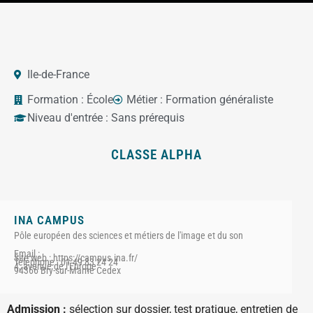
Ile-de-France
Formation :
École
Métier :
Formation généraliste
Niveau d'entrée :
Sans prérequis
CLASSE ALPHA
INA CAMPUS
Pôle européen des sciences et métiers de l'image et du son
Email :
Site web : https://campus.ina.fr/
Téléphone : 01 49 83 24 24
4, avenue de l'Europe
94366 Bry-sur-Marne Cedex
Admission :
sélection sur dossier, test pratique, entretien de