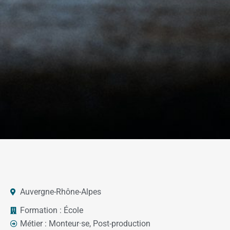
Auvergne-Rhône-Alpes
Formation :
École
Métier :
Monteur·se
,
Post-production