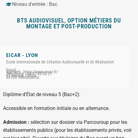
Niveau d'entrée :
Bac
BTS AUDIOVISUEL, OPTION MÉTIERS DU
MONTAGE ET POST-PRODUCTION
EICAR - LYON
Ecole Internationale de Création Audiovisuelle et de Réalisation
Email :
Site web : https://www.eicar.fr/
Téléphone : 04 37 48 00 21
67 avenue Galline
69100 Villeurbanne
Diplôme d’État de niveau 5 (Bac+2).
Accessible en formation initiale ou en alternance.
Admission :
sélection sur dossier via Parcoursup pour les
établissements publics (pour les établissements privés, voir