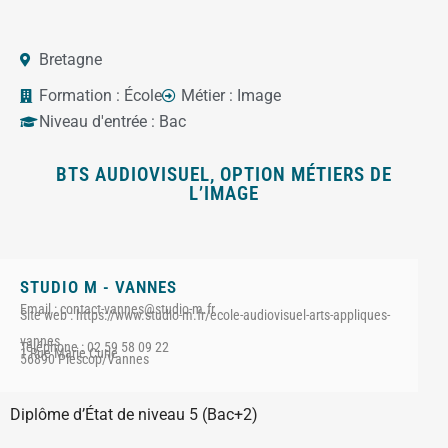
Bretagne
Formation :
École
Métier :
Image
Niveau d'entrée :
Bac
BTS AUDIOVISUEL, OPTION MÉTIERS DE
L’IMAGE
STUDIO M - VANNES
Email : contact-vannes@studio-m.fr
Site web : https://www.studio-m.fr/ecole-audiovisuel-arts-appliques-
vannes
Téléphone : 02 59 58 09 22
1 Rue Marie Curie
56890 Plescop/Vannes
Diplôme d’État de niveau 5 (Bac+2)