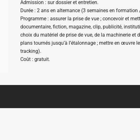
Admission : sur dossier et entretien.
Durée : 2 ans en alternance (3 semaines en formation 
Programme : assurer la prise de vue ; concevoir et mett
documentaire, fiction, magazine, clip, publicité, institu
choix du matériel de prise de vue, de la machinerie et d
plans tournés jusqu’à l’étalonnage ; mettre en œuvre les
tracking).
Coût : gratuit.
N DU SITE
AUTRES PAGES
ils à l'écriture documentaire
Portail des aides à la création
riothèque documentaire
Portail des formations