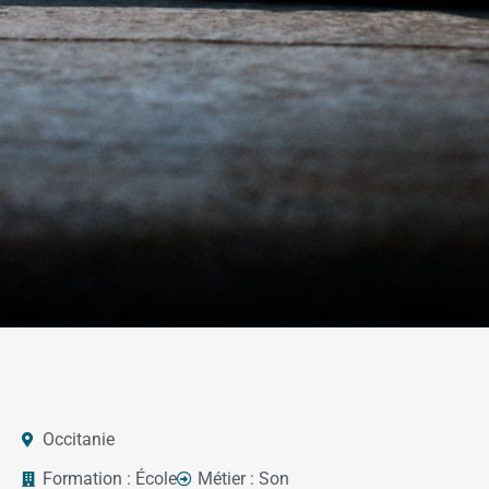
Occitanie
Formation :
École
Métier :
Son