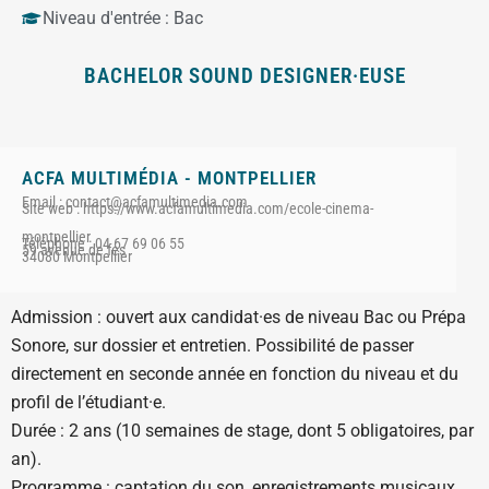
Niveau d'entrée :
Bac
BACHELOR SOUND DESIGNER·EUSE
ACFA MULTIMÉDIA - MONTPELLIER
Email : contact@acfamultimedia.com
Site web : https://www.acfamultimedia.com/ecole-cinema-
montpellier
Téléphone : 04 67 69 06 55
59 avenue de fes
34080 Montpellier
Admission : ouvert aux candidat·es de niveau Bac ou Prépa
Sonore, sur dossier et entretien. Possibilité de passer
directement en seconde année en fonction du niveau et du
profil de l’étudiant·e.
Durée : 2 ans (10 semaines de stage, dont 5 obligatoires, par
an).
Programme : captation du son, enregistrements musicaux,