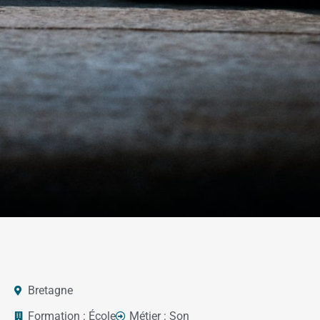
Bretagne
Formation :
École
Métier :
Son