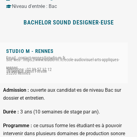
Niveau d'entrée :
Bac
BACHELOR SOUND DESIGNER·EUSE
STUDIO M - RENNES
Email : contact-rennes@studio-m.fr
Site web : https://www.studio-m.fr/ecole-audiovisuel-arts-appliques-
rennes
Téléphone : 02 99 57 12 12
16 avenue Henri Fréville
35200 Rennes
Admission :
ouverte aux candidat·es de niveau Bac sur
dossier et entretien.
Durée :
3 ans (10 semaines de stage par an).
Programme :
ce cursus forme les étudiant·es à pouvoir
intervenir dans plusieurs domaines de production sonore