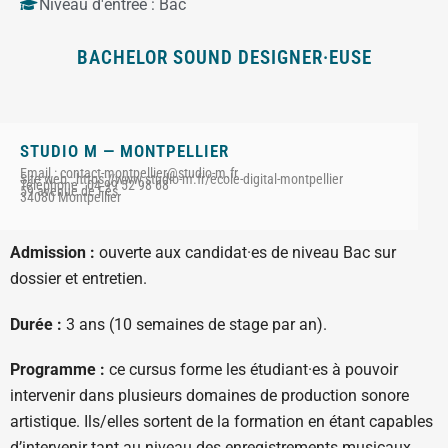
Niveau d'entrée :
Bac
BACHELOR SOUND DESIGNER·EUSE
STUDIO M — MONTPELLIER
Email : contact-montpellier@studio-m.fr
Site web : https://www.studio-m.fr/ecole-digital-montpellier
Téléphone : 04 99 52 98 68
59 avenue de Fès
34080 Montpellier
Admission :
ouverte aux candidat·es de niveau Bac sur
dossier et entretien.
Durée :
3 ans (10 semaines de stage par an).
Programme :
ce cursus forme les étudiant·es à pouvoir
intervenir dans plusieurs domaines de production sonore
artistique. Ils/elles sortent de la formation en étant capables
d’intervenir tant au niveau des enregistrements musicaux