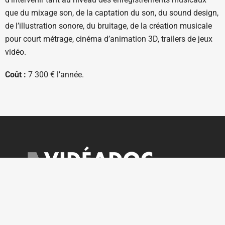
que du mixage son, de la captation du son, du sound design,
de l’illustration sonore, du bruitage, de la création musicale
pour court métrage, cinéma d’animation 3D, trailers de jeux
vidéo.
Coût :
7 300 € l’année.
Ouverte sur rendez-vous du lundi au vendredi
courrier@videadoc.com
Conseils à l’écriture : anne@videadoc.com