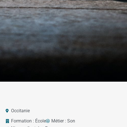
Occitanie
Formation :
École
Métier :
Son