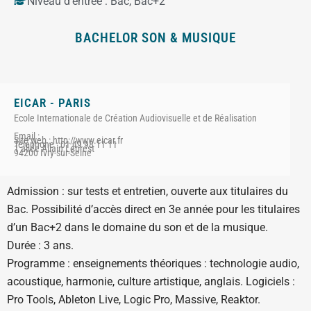
Niveau d'entrée :
Bac
,
Bac+2
BACHELOR SON & MUSIQUE
EICAR - PARIS
Ecole Internationale de Création Audiovisuelle et de Réalisation
Email :
Site web : http://www.eicar.fr
Téléphone : 01 49 98 11 11
1 allée Allain Leprest
94200 Ivry-sur-Seine
Admission : sur tests et entretien, ouverte aux titulaires du
Bac. Possibilité d’accès direct en 3e année pour les titulaires
d’un Bac+2 dans le domaine du son et de la musique.
Durée : 3 ans.
Programme : enseignements théoriques : technologie audio,
acoustique, harmonie, culture artistique, anglais. Logiciels :
Pro Tools, Ableton Live, Logic Pro, Massive, Reaktor.