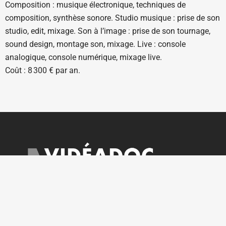
Composition : musique électronique, techniques de
composition, synthèse sonore. Studio musique : prise de son
studio, edit, mixage. Son à l’image : prise de son tournage,
sound design, montage son, mixage. Live : console
analogique, console numérique, mixage live.
Coût : 8 300 € par an.
Ouverte sur rendez-vous du lundi au vendredi
courrier@videadoc.com
Conseils à l’écriture : anne@videadoc.com