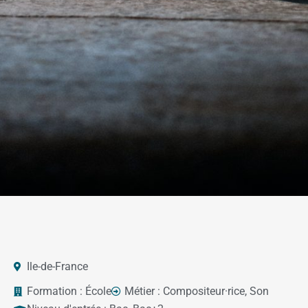
Ile-de-France
Formation :
École
Métier :
Compositeur·rice
,
Son