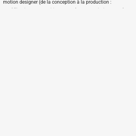
motion designer (de la conception à la production :
modélisation, compositing avancé, matte painting, caméra
mapping, tracking 3D, incrustation, étalonnage et finishing) ;
2/ résidence de création cinéma fiction (scénario, mise en
scène et découpage, production, réalisation, post-production,
lumière…)
Coût :
7700 € par an + 300€ de droits d’inscription
Site internet