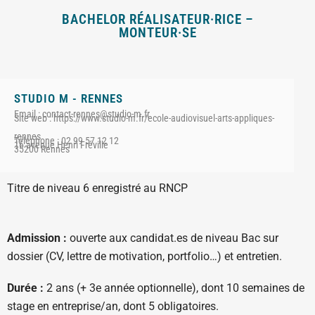
BACHELOR RÉALISATEUR·RICE –
MONTEUR·SE
STUDIO M - RENNES
Email : contact-rennes@studio-m.fr
Site web : https://www.studio-m.fr/ecole-audiovisuel-arts-appliques-
rennes
Téléphone : 02 99 57 12 12
16 avenue Henri Fréville
35200 Rennes
Titre de niveau 6 enregistré au RNCP
Admission :
ouverte aux candidat.es de niveau Bac sur
dossier (CV, lettre de motivation, portfolio…) et entretien.
Durée :
2 ans (+ 3e année optionnelle), dont 10 semaines de
stage en entreprise/an, dont 5 obligatoires.