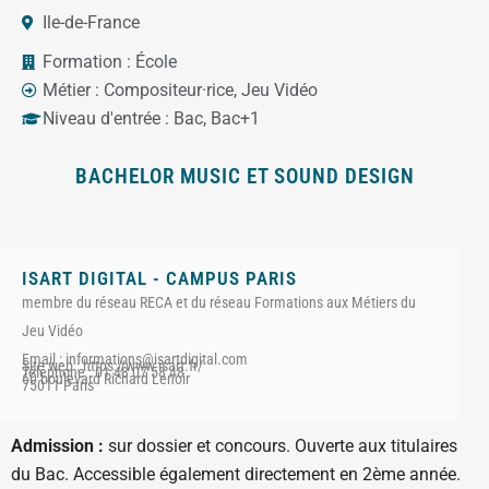
Ile-de-France
Formation :
École
Métier :
Compositeur·rice
,
Jeu Vidéo
Niveau d'entrée :
Bac
,
Bac+1
BACHELOR MUSIC ET SOUND DESIGN
ISART DIGITAL - CAMPUS PARIS
membre du réseau RECA et du réseau Formations aux Métiers du
Jeu Vidéo
Email : informations@isartdigital.com
Site web : https://www.isart.fr/
Téléphone : 01 48 07 58 48
60 boulevard Richard Lenoir
75011 Paris
Admission :
sur dossier et concours. Ouverte aux titulaires
du Bac. Accessible également directement en 2ème année.