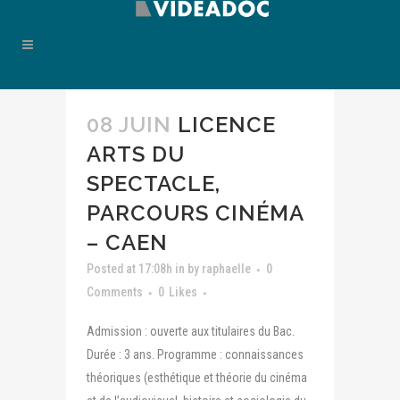
08 JUIN
LICENCE
ARTS DU
SPECTACLE,
PARCOURS CINÉMA
– CAEN
Posted at 17:08h
in
by
raphaelle
0
Comments
0
Likes
Admission : ouverte aux titulaires du Bac.
Durée : 3 ans. Programme : connaissances
théoriques (esthétique et théorie du cinéma