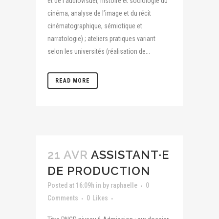
et de l’audiovisuel, histoire et sociologie du
cinéma, analyse de l’image et du récit
cinématographique, sémiotique et
narratologie) ; ateliers pratiques variant
selon les universités (réalisation de...
READ MORE
21 AVR
ASSISTANT·E
DE PRODUCTION
Posted at 16:09h
in
by
raphaelle
0
Comments
0
Likes