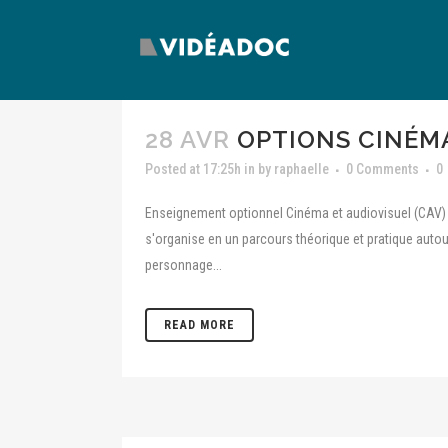
28 AVR
OPTIONS CINÉM
Posted at 17:25h
in
by
raphaelle
0 Comments
0
Enseignement optionnel Cinéma et audiovisuel (CAV) 
s'organise en un parcours théorique et pratique auto
personnage...
READ MORE