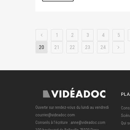
1
2
3
4
5
20
21
22
23
24
PLA
Ouverte sur rendez-vous du lundi au vendredi
Conse
courrier@videadoc.com
Scén
Conseils à l’écriture : anne@videadoc.com
Qui 