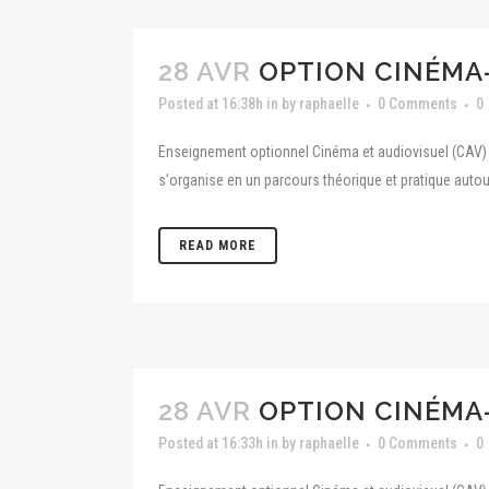
28 AVR
OPTION CINÉMA-
Posted at 16:38h
in
by
raphaelle
0 Comments
0
Enseignement optionnel Cinéma et audiovisuel (CAV) 
s'organise en un parcours théorique et pratique autou
READ MORE
28 AVR
OPTION CINÉMA-
Posted at 16:33h
in
by
raphaelle
0 Comments
0