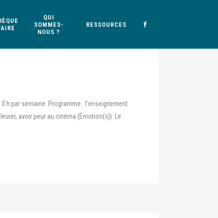
QUI
HÈQUE
SOMMES-
RESSOURCES
AIRE
NOUS ?
: 3 h par semaine. Programme : l'enseignement
leurer, avoir peur au cinéma (Émotion(s)) Le