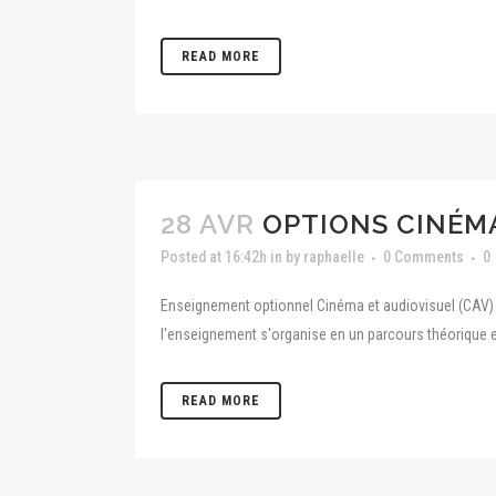
READ MORE
28 AVR
OPTIONS CINÉMA
Posted at 16:42h
in
by
raphaelle
0 Comments
0
Enseignement optionnel Cinéma et audiovisuel (CAV) A
l'enseignement s'organise en un parcours théorique e
READ MORE