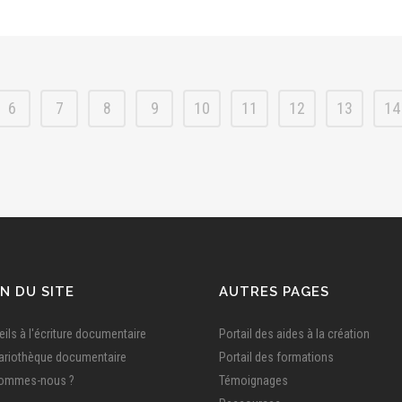
6
7
8
9
10
11
12
13
14
N DU SITE
AUTRES PAGES
ils à l'écriture documentaire
Portail des aides à la création
ariothèque documentaire
Portail des formations
sommes-nous ?
Témoignages