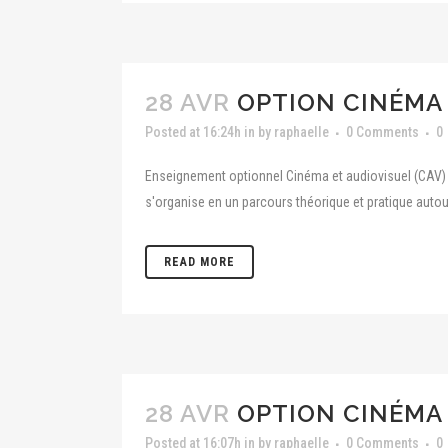
28 AVR
OPTION CINÉMA 
Posted at 16:24h
in
by
raphaelle
0 Comments
0
Enseignement optionnel Cinéma et audiovisuel (CAV) 
s'organise en un parcours théorique et pratique autou
READ MORE
28 AVR
OPTION CINÉMA
Posted at 16:07h
in
by
raphaelle
0 Comments
0