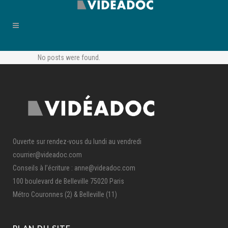
No posts were found.
Ouverte sur rendez-vous du lundi au vendredi
courrier@videadoc.com
Conseils à l’écriture : anne@videadoc.com
100 boulevard de Belleville 75020 Paris
Métro Couronnes (2) & Belleville (11)