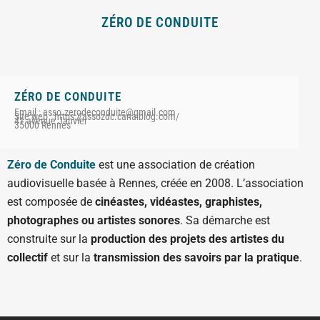
ZÉRO DE CONDUITE
ZÉRO DE CONDUITE
Email : asso.zerodeconduite@gmail.com
Site web : https://assozdc.canalblog.com/
41 avenue Janvier
35000 Rennes
Zéro de Conduite
est une association de création
audiovisuelle basée à Rennes, créée en 2008. L’association
est composée de
cinéastes, vidéastes, graphistes,
photographes ou artistes sonores
. Sa démarche est
construite sur la
production des projets des artistes du
collectif
et sur la
transmission des savoirs par la pratique
.