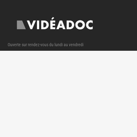
Ouverte sur rendez-vous du lundi au vendredi
courrier@videadoc.com
Conseils à l’écriture : anne@videadoc.com
100 boulevard de Belleville 75020 Paris
Métro Couronnes (2) & Belleville (11)
PLAN DU SITE
Conseils à l'écriture documentaire
Scénariothèque documentaire
Qui sommes-nous ?