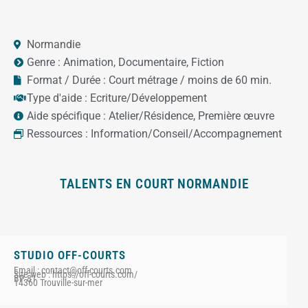
Normandie
Genre :
Animation
,
Documentaire
,
Fiction
Format / Durée :
Court métrage / moins de 60 min.
Type d'aide :
Ecriture/Développement
Aide spécifique :
Atelier/Résidence
,
Première œuvre
Ressources :
Information/Conseil/Accompagnement
TALENTS EN COURT NORMANDIE
STUDIO OFF-COURTS
Email : contact@off-courts.com
Site web : https://off-courts.com/
BP 81
14360 Trouville-sur-mer