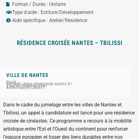
Format / Durée :
Unitaire
Type d'aide :
Ecriture/Développement
Aide spécifique :
Atelier/Résidence
RÉSIDENCE CROISÉE NANTES – TBILISSI
VILLE DE NANTES
Email :
Site web : https://metropole.nantes.fr/
2 rue de l'Hôtel de Ville
44094 Nantes Cedex 1
Dans le cadre du jumelage entre les villes de Nantes et
Tbilissi, un appel à candidature est lancé pour une résidence
croisée de cinéastes. Ce programme a recours à la mobilité
artistique entre l’Est et l’Ouest du continent pour renforcer
l’espace européen et tisser des liens durables entre nos