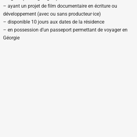
– ayant un projet de film documentaire en écriture ou
développement (avec ou sans producteur·ice)
– disponible 10 jours aux dates de la résidence
– en possession d’un passeport permettant de voyager en
Géorgie
Composition du dossier de candidature (en langue
française):
– une demi-page de motivation pour un programme de
résidence à l’international
– une présentation de projet de 8 pages maximum (avec
résymé court, note d’intention, note de réalisation,
traitement)
– formulaire d’inscription
Contact
: Grande Ourse Films –
contact@grandeoursefilms.fr