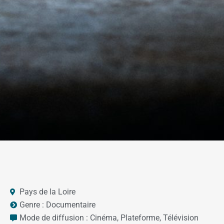
Pays de la Loire
Genre :
Documentaire
Mode de diffusion :
Cinéma
,
Plateforme
,
Télévision