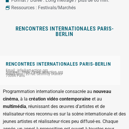
Format / Durée :
Long métrage / plus de 60 min.
Ressources :
Festivals/Marchés
RENCONTRES INTERNATIONALES PARIS-
BERLIN
RENCONTRES INTERNATIONALES PARIS-BERLIN
Email : info@art-action.org
Site web : https://www.art-action.org
roARaTorio - 20 rue Geoffroy l'Asnier
75064 Paris
Programmation internationale consacrée au
nouveau
cinéma
, à la
création vidéo contemporaine
et au
multimédia
, réunissant des œuvres d’artistes et de
réalisateur·rices reconnu·es sur la scène internationale et des
jeunes artistes et réalisateur·rices peu diffusé·es. Chaque
année, un appel à proposition est ouvert à toustes pour