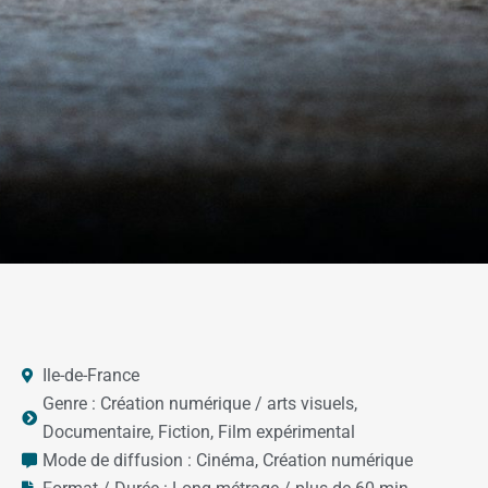
Ile-de-France
Genre :
Création numérique / arts visuels
,
Documentaire
,
Fiction
,
Film expérimental
Mode de diffusion :
Cinéma
,
Création numérique