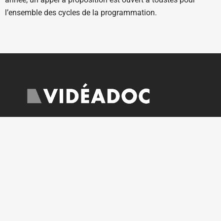
l’ensemble des cycles de la programmation.
Ouverte sur rendez-vous du lundi au vendredi
courrier@videadoc.com
Conseils à l’écriture : anne@videadoc.com
100 boulevard de Belleville 75020 Paris
Métro Couronnes (2) & Belleville (11)
PLAN DU SITE