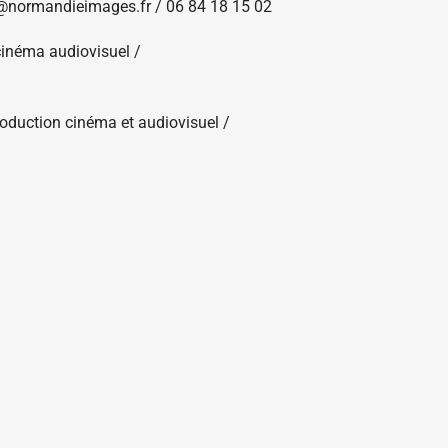
@normandieimages.fr /
06 84 18 15 02
cinéma audiovisuel /
roduction cinéma et audiovisuel /
cinéma audiovisuel /
 métrage /
lilydaragon@normandieimages.fr /
 – Orne /
anaismarc@normandieimages.fr /
06
s – Eure et Seine-Maritime /
ournages – Calvados et Manche /