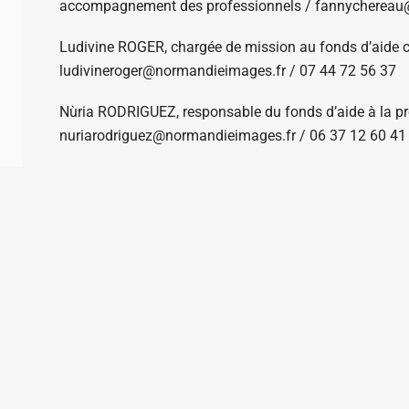
accompagnement des professionnels /
fannychereau
Ludivine ROGER, c
hargée de mission au fonds d’aide 
ludivineroger@normandieimages.fr /
07 44 72 56 37
Nùria RODRIGUEZ, r
esponsable du fonds d’aide à la p
nuriarodriguez@normandieimages.fr /
06 37 12 60 41
Ludivine ROGER, c
hargée de mission au fonds d’aide 
ludivineroger@normandieimages.fr /
07 44 72 56 37
Lily DARAGON, c
hargée de mission fonds d’aide court
07 66 97 92 01
Anaïs MARC, c
hargée de mission accueil de tournages
44 13 37 06
Sarah EL DABI, chargée de mission accueil de tournage
saraheldabi@normandieimages.fr / 06 71 87 90 70
Ludivine CHAUMONT, chargée de mission accueil de t