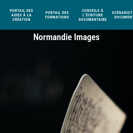
PORTAIL DES
CONSEILS À
PORTAIL DES
SCÉNARIOT
AIDES À LA
L’ÉCRITURE
FORMATIONS
DOCUMENT
CRÉATION
DOCUMENTAIRE
Normandie Images