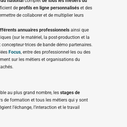
eau national
complet
de tous les métiers du
éficient de
profils en ligne personnalisés
et des
rmettre de collaborer et de multiplier leurs
ifférents annuaires professionnels
ainsi que
ques (sur le matériel, la post-production et la
t concepteur·trices de bande démo partenaires.
ulées
Focus
, entre des professionnel·les ou des
forment sur les métiers et organisations du
tachés.
sible au plus grand nombre, les
stages de
s de formation et tous les métiers qui y sont
gient l’échange, l’interaction et le travail