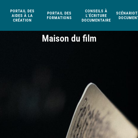
PORTAIL DES
CONSEILS À
PORTAIL DES
SCÉNARIOT
AIDES À LA
L’ÉCRITURE
FORMATIONS
DOCUMENT
CRÉATION
DOCUMENTAIRE
Maison du film