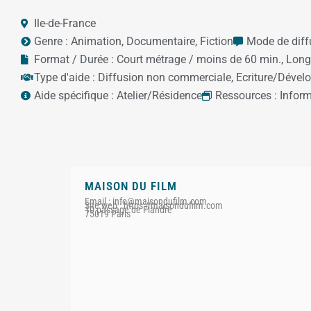
Ile-de-France
Genre :
Animation
,
Documentaire
,
Fiction
Mode de diff
Format / Durée :
Court métrage / moins de 60 min.
,
Long
Type d'aide :
Diffusion non commerciale
,
Ecriture/Déve
Aide spécifique :
Atelier/Résidence
Ressources :
Infor
MAISON DU FILM
Email : info@maisondufilm.com
Site web : https://maisondufilm.com
10 passage de Flandre
75019 Paris