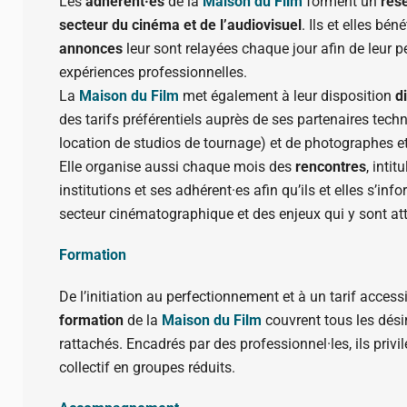
Les
adhérent·es
de la
Maison du Film
forment un
rés
secteur du cinéma et de l’audiovisuel
. Ils et elles bén
annonces
leur sont relayées chaque jour afin de leur pe
expériences professionnelles.
La
Maison du Film
met également à leur disposition
d
des tarifs préférentiels auprès de ses partenaires techni
location de studios de tournage) et de photographes e
Elle organise aussi chaque mois des
rencontres
, intit
institutions et ses adhérent·es afin qu’ils et elles s’in
secteur cinématographique et des enjeux qui y sont at
Formation
De l’initiation au perfectionnement et à un tarif acces
formation
de la
Maison du Film
couvrent tous les désir
rattachés. Encadrés par des professionnel·les, ils privilé
collectif en groupes réduits.