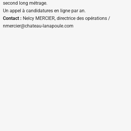
second long métrage.
Un appel à candidatures en ligne par an.
Contact :
Nelcy MERCIER, directrice des opérations /
nmercier@chateau-lanapoule.com
Ouverte sur rendez-vous du lundi au vendredi
courrier@videadoc.com
Conseils à l’écriture : anne@videadoc.com
100 boulevard de Belleville 75020 Paris
Métro Couronnes (2) & Belleville (11)