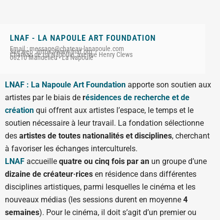
LNAF - LA NAPOULE ART FOUNDATION
Email : message@chateau-lanapoule.com
Site web : https://www.lnaf.org
Château de La Napoule, avenue Henry Clews
06210 Mandelieu - La Napoule
LNAF : La Napoule Art Foundation
apporte son soutien aux
artistes par le biais de
r
ésidences de recherche et de
création
qui offrent aux artistes l’espace, le temps et le
soutien nécessaire à leur travail. La fondation sélectionne
des
artistes de toutes nationalités et disciplines
, cherchant
à favoriser les échanges interculturels.
LNAF
accueille
quatre ou cinq fois par an
un groupe d’une
dizaine de créateur·rices
en résidence dans différentes
disciplines artistiques, parmi lesquelles le cinéma et les
nouveaux médias (les sessions durent en moyenne
4
semaines
). Pour le cinéma, il doit s’agit d’un premier ou