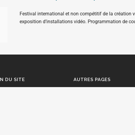
Festival international et non compétitif de la création v
exposition d’installations vidéo. Programmation de c
N DU SITE
AUTRES PAGES
ils à l'écriture documentaire
Portail des aides à la création
riothèque documentaire
Portail des formations
sommes-nous ?
Témoignages
Ressources