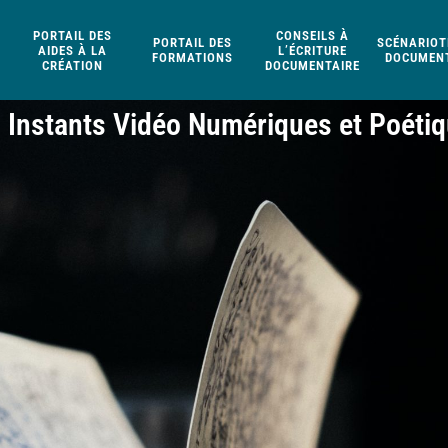
PORTAIL DES
CONSEILS À
PORTAIL DES
SCÉNARIOT
AIDES À LA
L’ÉCRITURE
FORMATIONS
DOCUMENT
CRÉATION
DOCUMENTAIRE
 Instants Vidéo Numériques et Poéti