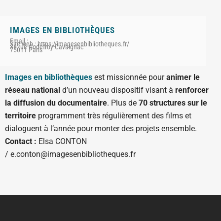
IMAGES EN BIBLIOTHÈQUES
Email :
Site web : https://imagesenbibliotheques.fr/
36 rue Godefroy Cavaignac
75011 Paris
Images en bibliothèques
est missionnée pour
animer le
réseau national
d’un nouveau dispositif visant à
renforcer
la diffusion du documentaire
. Plus de
70 structures sur le
territoire
programment très régulièrement des films et
dialoguent à l’année pour monter des projets ensemble.
Contact :
Elsa CONTON
/ e.conton@imagesenbibliotheques.fr