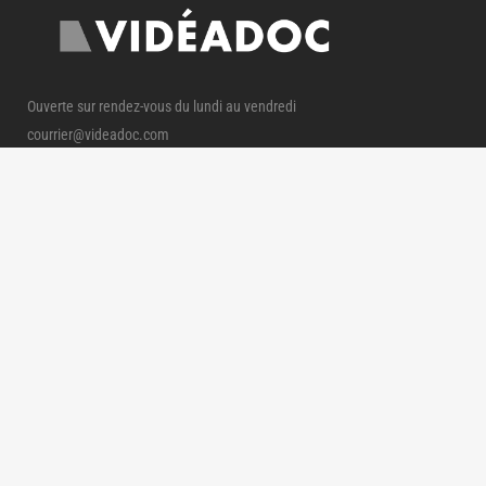
Ouverte sur rendez-vous du lundi au vendredi
courrier@videadoc.com
Conseils à l’écriture : anne@videadoc.com
100 boulevard de Belleville 75020 Paris
Métro Couronnes (2) & Belleville (11)
PLAN DU SITE
Conseils à l'écriture documentaire
Scénariothèque documentaire
Qui sommes-nous ?
AUTRES PAGES