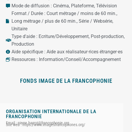
Mode de diffusion :
Cinéma
,
Plateforme
,
Télévision
Format / Durée :
Court métrage / moins de 60 min.
,
Long métrage / plus de 60 min.
,
Série / Websérie
,
Unitaire
Type d'aide :
Ecriture/Développement
,
Post-production
,
Production
Aide spécifique :
Aide aux réalisateur·rices étranger·es
Ressources :
Information/Conseil/Accompagnement
FONDS IMAGE DE LA FRANCOPHONIE
ORGANISATION INTERNATIONALE DE LA
FRANCOPHONIE
Email : pierre.barrot@francophonie.org
Site web : https://www.imagesfrancophones.org/