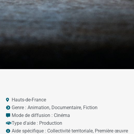
Hauts-de-France
Genre :
Animation
,
Documentaire
,
Fiction
Mode de diffusion :
Cinéma
Type d'aide :
Production
Aide spécifique :
Collectivité territoriale
,
Première œuvre