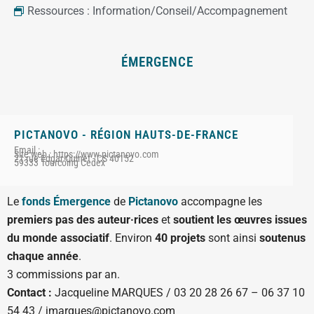
Ressources :
Information/Conseil/Accompagnement
ÉMERGENCE
PICTANOVO - RÉGION HAUTS-DE-FRANCE
Email :
Site web : https://www.pictanovo.com
21 rue Edgar Quinet - CS 40152
59333 Tourcoing Cedex
Le
fonds Émergence
de
Pictanovo
accompagne les
premiers pas des auteur·rices
et
soutient les œuvres issues
du monde associatif
. Environ
40 projets
sont ainsi
soutenus
chaque année
.
3 commissions par an.
Contact :
Jacqueline MARQUES / 03 20 28 26 67 – 06 37 10
54 43 / jmarques@pictanovo.com