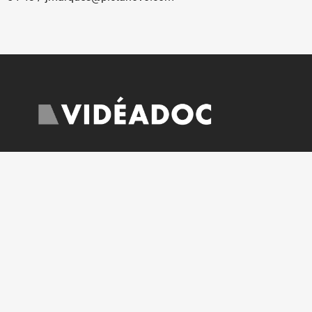
Ouverte sur rendez-vous du lundi au vendredi
courrier@videadoc.com
Conseils à l’écriture : anne@videadoc.com
100 boulevard de Belleville 75020 Paris
Métro Couronnes (2) & Belleville (11)
PLAN DU SITE