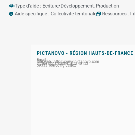
Type d'aide :
Ecriture/Développement
,
Production
Aide spécifique :
Collectivité territoriale
Ressources :
I
PICTANOVO - RÉGION HAUTS-DE-FRANCE
Email :
Site web : https://www.pictanovo.com
21 rue Edgar Quinet - CS 40152
59333 Tourcoing Cedex