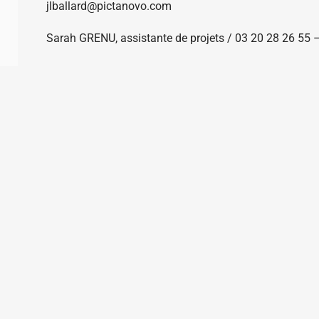
jlballard@pictanovo.com
Sarah GRENU, assistante de projets / 03 20 28 26 55
N DU SITE
AUTRES PAGES
ils à l'écriture documentaire
Portail des aides à la création
riothèque documentaire
Portail des formations
sommes-nous ?
Témoignages
Ressources