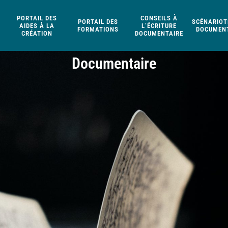
PORTAIL DES
CONSEILS À
PORTAIL DES
SCÉNARIOT
AIDES À LA
L’ÉCRITURE
FORMATIONS
DOCUMENT
CRÉATION
DOCUMENTAIRE
Documentaire