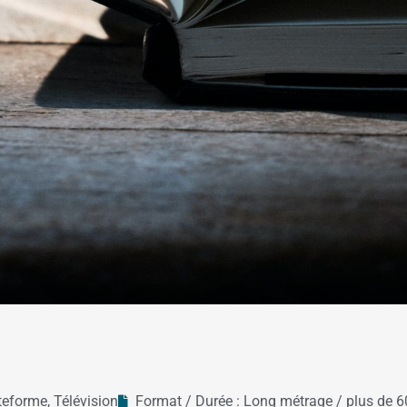
teforme
,
Télévision
Format / Durée :
Long métrage / plus de 6