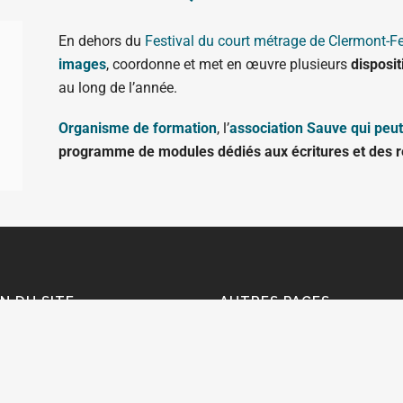
En dehors du
Festival du court métrage de Clermont-F
images
, coordonne et met en œuvre plusieurs
disposit
au long de l’année.
Organisme de formation
, l’
association Sauve qui peut
programme de modules dédiés aux écritures et des r
N DU SITE
AUTRES PAGES
ils à l'écriture documentaire
Portail des aides à la création
riothèque documentaire
Portail des formations
sommes-nous ?
Témoignages