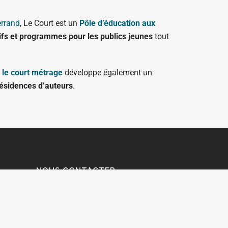
errand
, Le Court est un
Pôle d’éducation aux
ifs et programmes pour les publics jeunes
tout
 le court métrage
développe également un
ésidences d’auteurs
.
NOUS CONTACTER
CLIQUEZ-ICI