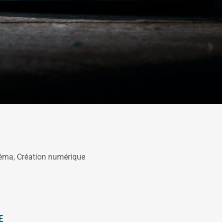
éma
,
Création numérique
E