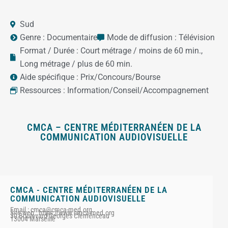
Sud
Genre :
Documentaire
Mode de diffusion :
Télévision
Format / Durée :
Court métrage / moins de 60 min.
,
Long métrage / plus de 60 min.
Aide spécifique :
Prix/Concours/Bourse
Ressources :
Information/Conseil/Accompagnement
CMCA – CENTRE MÉDITERRANÉEN DE LA
COMMUNICATION AUDIOVISUELLE
CMCA - CENTRE MÉDITERRANÉEN DE LA
COMMUNICATION AUDIOVISUELLE
Email : cmca@cmca-med.org
Site web : https://www.cmca-med.org
30 Boulevard Georges Clémenceau
13004 Marseille