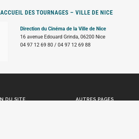
ACCUEIL DES TOURNAGES – VILLE DE NICE
Direction du Cinéma de la Ville de Nice
16 avenue Edouard Grinda, 06200 Nice
04 97 12 69 80 / 04 97 12 69 88
N DU SITE
AUTRES PAGES
ils à l'écriture documentaire
Portail des aides à la création
riothèque documentaire
Portail des formations
sommes-nous ?
Témoignages
Ressources