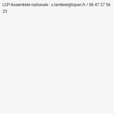
LCP-Assemblée nationale : c.lambret@lcpan.fr / 06 47 27 56
23
Ouverte sur rendez-vous du lundi au vendredi
courrier@videadoc.com
Conseils à l’écriture : anne@videadoc.com
100 boulevard de Belleville 75020 Paris
Métro Couronnes (2) & Belleville (11)