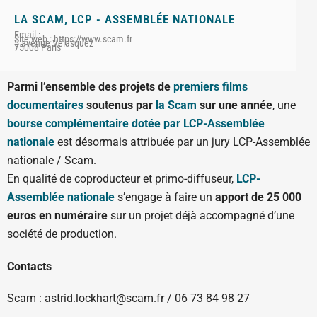
LA SCAM
,
LCP - ASSEMBLÉE NATIONALE
Email :
Site web : https://www.scam.fr
5 avenue Vélasquez
75008 Paris
Parmi l’ensemble des projets de
premiers films
documentaires
soutenus par
la Scam
sur une année
, une
bourse complémentair
e dotée par LCP-Assemblée
nationale
est désormais attribuée par un jury LCP-Assemblée
nationale / Scam.
En qualité de coproducteur et primo-diffuseur,
LCP-
Assemblée nationale
s’engage à faire un
apport de 25 000
euros en numéraire
sur un projet déjà accompagné d’une
société de production.
Contacts
Scam : astrid.lockhart@scam.fr / 06 73 84 98 27