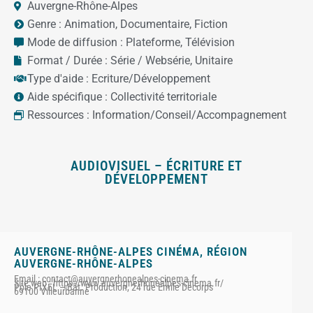
Auvergne-Rhône-Alpes
Genre :
Animation
,
Documentaire
,
Fiction
Mode de diffusion :
Plateforme
,
Télévision
Format / Durée :
Série / Websérie
,
Unitaire
Type d'aide :
Ecriture/Développement
Aide spécifique :
Collectivité territoriale
Ressources :
Information/Conseil/Accompagnement
AUDIOVISUEL – ÉCRITURE ET
DÉVELOPPEMENT
AUVERGNE-RHÔNE-ALPES CINÉMA
,
RÉGION
AUVERGNE-RHÔNE-ALPES
Email : contact@auvergnerhonealpes-cinema.fr
Site web : https://www.auvergnerhonealpes-cinema.fr/
Pôle PIXEL – Bât. Production, 24 rue Émile Decorps
69100 Villeurbanne