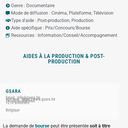
Genre :
Documentaire
Mode de diffusion :
Cinéma
,
Plateforme
,
Télévision
Type d'aide :
Post-production
,
Production
Aide spécifique :
Prix/Concours/Bourse
Ressources :
Information/Conseil/Accompagnement
AIDES À LA PRODUCTION & POST-
PRODUCTION
GSARA
Email : info@gsara.be
Site web : https://www.gsara.be
26 rue du Marteau
1210 Bruxelles
Belgique
La demande de
bourse
peut être présentée
soit à titre