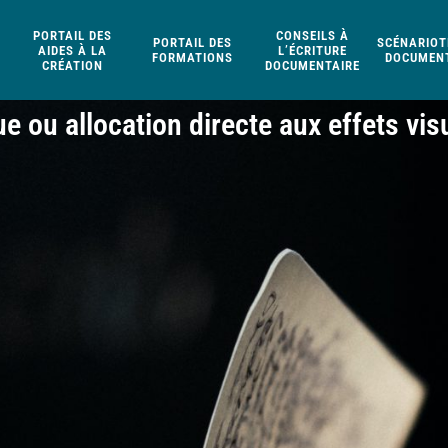
PORTAIL DES
CONSEILS À
PORTAIL DES
SCÉNARIOT
AIDES À LA
L’ÉCRITURE
FORMATIONS
DOCUMENT
CRÉATION
DOCUMENTAIRE
e ou allocation directe aux effets vi