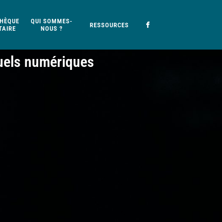
HÈQUE
QUI SOMMES-
RESSOURCES
AIRE
NOUS ?
suels numériques